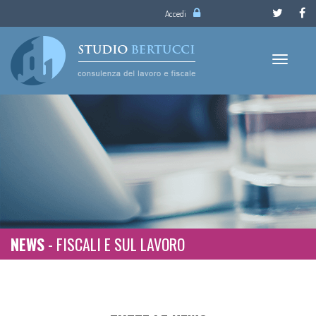
Salta
Accedi
al
contenuto
principale
Toggle
navigatio
- FISCALI E SUL LAVORO