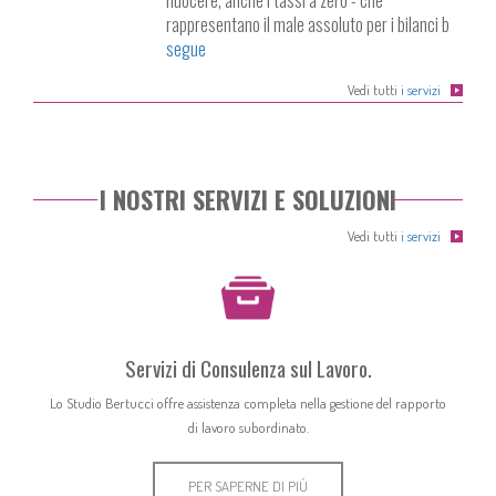
nuocere, anche i tassi a zero - che
rappresentano il male assoluto per i bilanci b
segue
Vedi tutti
i servizi
I NOSTRI SERVIZI E SOLUZIONI
Vedi tutti
i servizi
Servizi di Consulenza sul Lavoro.
Lo Studio Bertucci offre assistenza completa nella gestione del rapporto
di lavoro subordinato.
PER SAPERNE DI PIÙ