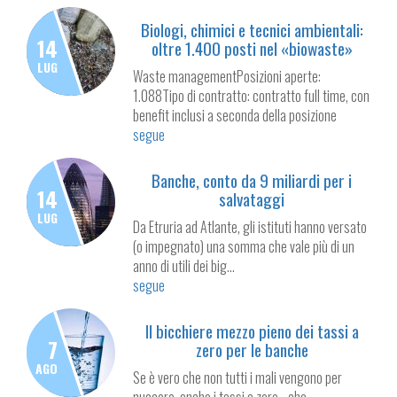
Biologi, chimici e tecnici ambientali:
14
oltre 1.400 posti nel «biowaste»
LUG
Waste managementPosizioni aperte:
1.088Tipo di contratto: contratto full time, con
benefit inclusi a seconda della posizione
segue
Banche, conto da 9 miliardi per i
14
salvataggi
LUG
Da Etruria ad Atlante, gli istituti hanno versato
(o impegnato) una somma che vale più di un
anno di utili dei big...
segue
Il bicchiere mezzo pieno dei tassi a
7
zero per le banche
AGO
Se è vero che non tutti i mali vengono per